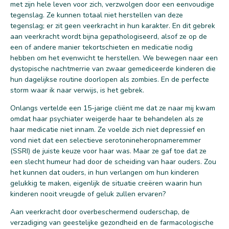
met zijn hele leven voor zich, verzwolgen door een eenvoudige
tegenslag. Ze kunnen totaal niet herstellen van deze
tegenslag; er zit geen veerkracht in hun karakter. En dit gebrek
aan veerkracht wordt bijna gepathologiseerd, alsof ze op de
een of andere manier tekortschieten en medicatie nodig
hebben om het evenwicht te herstellen. We bewegen naar een
dystopische nachtmerrie van zwaar gemediceerde kinderen die
hun dagelijkse routine doorlopen als zombies. En de perfecte
storm waar ik naar verwijs, is het gebrek.
Onlangs vertelde een 15-jarige cliënt me dat ze naar mij kwam
omdat haar psychiater weigerde haar te behandelen als ze
haar medicatie niet innam. Ze voelde zich niet depressief en
vond niet dat een selectieve serotonineheropnameremmer
(SSRI) de juiste keuze voor haar was. Maar ze gaf toe dat ze
een slecht humeur had door de scheiding van haar ouders. Zou
het kunnen dat ouders, in hun verlangen om hun kinderen
gelukkig te maken, eigenlijk de situatie creëren waarin hun
kinderen nooit vreugde of geluk zullen ervaren?
Aan veerkracht door overbeschermend ouderschap, de
verzadiging van geestelijke gezondheid en de farmacologische