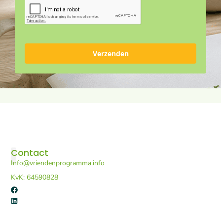
Verzenden
Contact
Info@vriendenprogramma.info
De Vriendenprogramma’s
Voor professionals
Portaal E-learning
KvK: 64590828