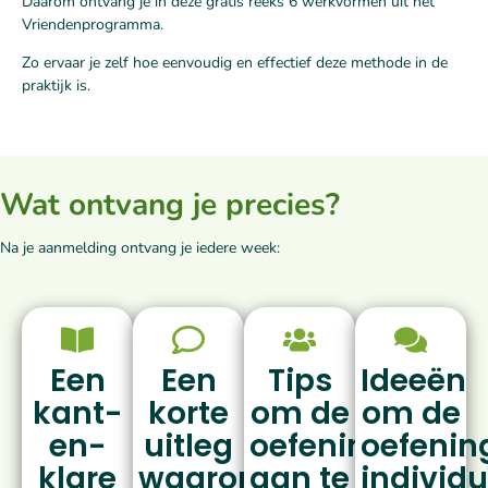
Daarom ontvang je in deze gratis reeks 6 werkvormen uit het
Vriendenprogramma.
Zo ervaar je zelf hoe eenvoudig en effectief deze methode in de
praktijk is.
Wat ontvang je precies?
Na je aanmelding ontvang je iedere week:
Een
Een
Tips
Ideeën
kant-
korte
om de
om de
en-
uitleg
oefening
oefenin
klare
waarom
aan te
individu