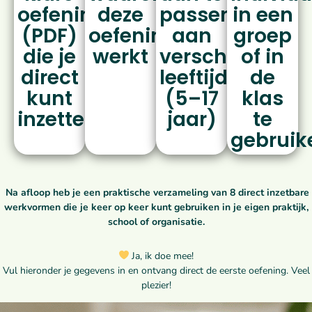
oefening
deze
passen
in een
(PDF)
oefening
aan
groep
die je
werkt
verschillende
of in
direct
leeftijden
de
kunt
(5–17
klas
inzetten
jaar)
te
gebruik
Na afloop heb je een praktische verzameling van 8 direct inzetbare
werkvormen die je keer op keer kunt gebruiken in je eigen praktijk,
school of organisatie.
Ja, ik doe mee!
Vul hieronder je gegevens in en ontvang direct de eerste oefening. Veel
plezier!