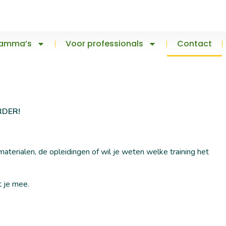
ramma’s
Voor professionals
Contact
RDER!
terialen, de opleidingen of wil je weten welke training het
t je mee.