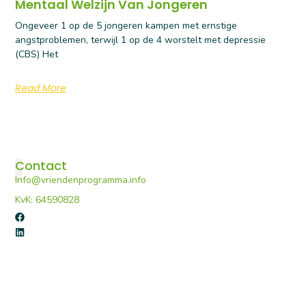
Mentaal Welzijn Van Jongeren
Ongeveer 1 op de 5 jongeren kampen met ernstige
angstproblemen, terwijl 1 op de 4 worstelt met depressie
(CBS) Het
Read More
Contact
Info@vriendenprogramma.info
De Vriendenprogramma’s
Voor professionals
Portaal E-learning
KvK: 64590828