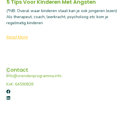
5 Tips Voor Kinderen Met Angsten
(*NB: Overal waar kinderen staat kan je ook jongeren lezen)
Als therapeut, coach, leerkracht, psycholoog etc kom je
regelmatig kinderen
Read More
Contact
Info@vriendenprogramma.info
De Vriendenprogramma’s
Voor professionals
Portaal E-learning
KvK: 64590828