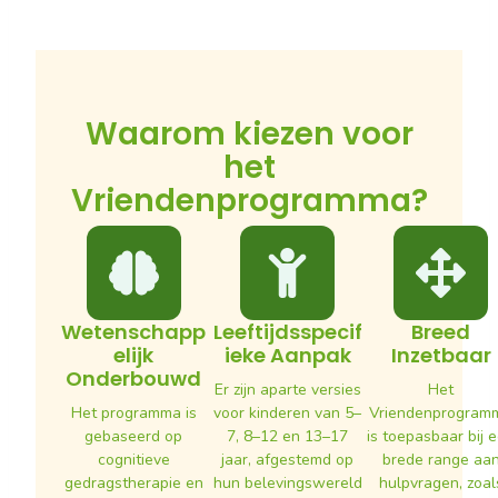
Waarom kiezen voor
het
Vriendenprogramma?
Wetenschapp
Leeftijdsspecif
Breed
Elijk
Ieke Aanpak
Inzetbaar
Onderbouwd
Er zijn aparte versies
Het
Het programma is
voor kinderen van 5–
Vriendenprogram
gebaseerd op
7, 8–12 en 13–17
is toepasbaar bij 
cognitieve
jaar, afgestemd op
brede range aa
gedragstherapie en
hun belevingswereld
hulpvragen, zoal