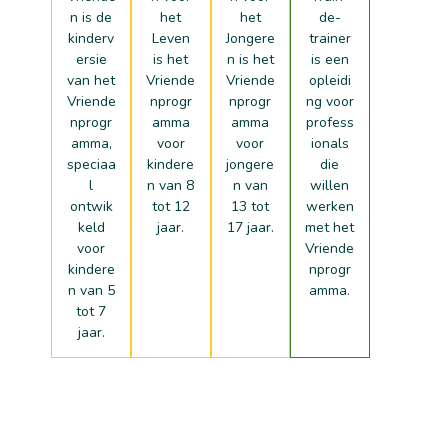
n is de
het
het
de-
kinderv
Leven
Jongere
trainer
ersie
is het
n is het
is een
van het
Vriende
Vriende
opleidi
Vriende
nprogr
nprogr
ng voor
nprogr
amma
amma
profess
amma,
voor
voor
ionals
speciaa
kindere
jongere
die
l
n van 8
n van
willen
ontwik
tot 12
13 tot
werken
keld
jaar.
17 jaar.
met het
voor
Vriende
kindere
nprogr
n van 5
amma.
tot 7
jaar.