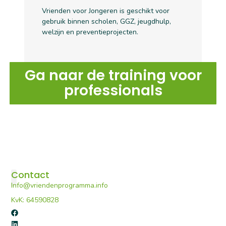
Vrienden voor Jongeren is geschikt voor
gebruik binnen scholen, GGZ, jeugdhulp,
welzijn en preventieprojecten.
Ga naar de training voor
professionals
Contact
Info@vriendenprogramma.info
De Vriendenprogramma’s
Voor professionals
Portaal E-learning
KvK: 64590828