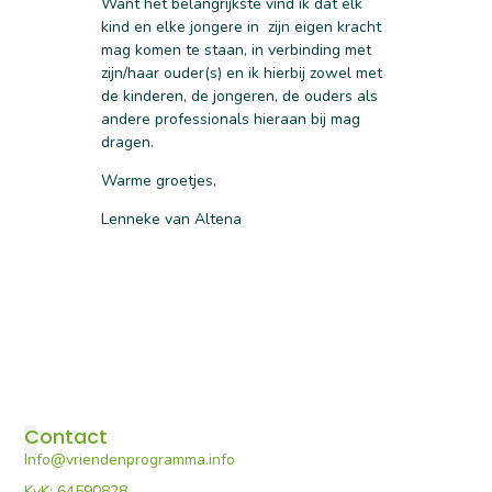
Want het belangrijkste vind ik dat elk
kind en elke jongere in zijn eigen kracht
mag komen te staan, in verbinding met
zijn/haar ouder(s) en ik hierbij zowel met
de kinderen, de jongeren, de ouders als
andere professionals hieraan bij mag
dragen.
Warme groetjes,
Lenneke van Altena
Contact
Info@vriendenprogramma.info
De Vriendenprogramma’s
Voor professionals
Portaal E-learning
KvK: 64590828