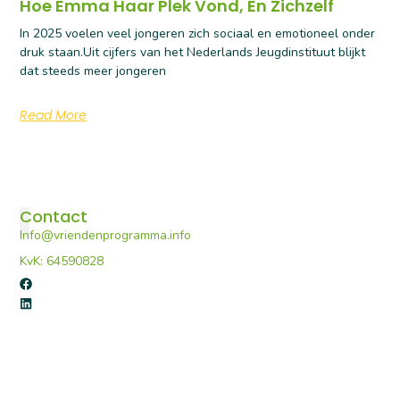
Hoe Emma Haar Plek Vond, En Zichzelf
In 2025 voelen veel jongeren zich sociaal en emotioneel onder
druk staan.Uit cijfers van het Nederlands Jeugdinstituut blijkt
dat steeds meer jongeren
Read More
Contact
Info@vriendenprogramma.info
De Vriendenprogramma’s
Voor professionals
Portaal E-learning
KvK: 64590828